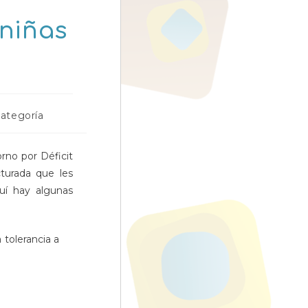
 niñas
categoría
orno por Déficit
cturada que les
uí hay algunas
 tolerancia a