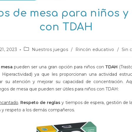
s de mesa para niños y
con TDAH
ión
Categoría
 21, 2023
Nuestros juegos
/
Rincón educativo
/
Sin 
de
la
entrada:
e mesa
pueden ser una gran opción para niños con
TDAH
(Trast
Hiperactividad) ya que les proporcionan una actividad estru
ar su atención y mejorar su capacidad de concentración. Aq
egos de mesa que pueden ser útiles para niños con TDAH:
encantado
.
Respeto de reglas
y tiempos de espera, gestión de la
ón y respeto a los demás compañeros.