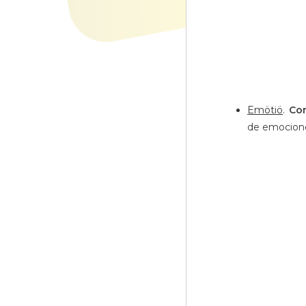
Emötiö
.
Con
de emocion