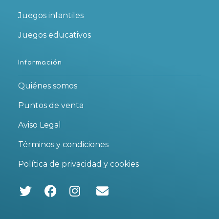
Juegos infantiles
Juegos educativos
Información
Quiénes somos
Puntos de venta
Aviso Legal
Términos y condiciones
Política de privacidad y cookies
Se
Se
Se
abre
abre
abre
en
en
en