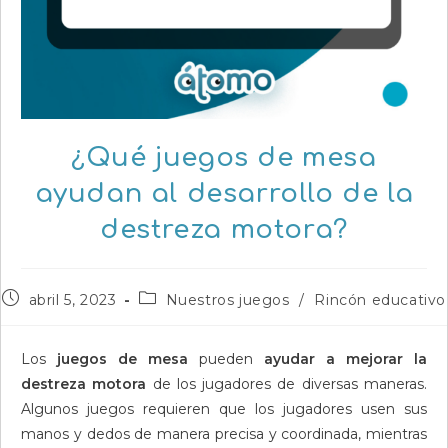
¿Qué juegos de mesa
ayudan al desarrollo de la
destreza motora?
Publicación
Categoría
abril 5, 2023
Nuestros juegos
/
Rincón educativo
de
de
la
la
entrada:
entrada:
Los
juegos de mesa
pueden
ayudar a mejorar la
destreza motora
de los jugadores de diversas maneras.
Algunos juegos requieren que los jugadores usen sus
manos y dedos de manera precisa y coordinada, mientras