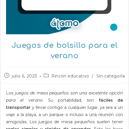
Juegos de bolsillo para el
verano
Publicación
Categoría
julio 6, 2023
Rincón educativo
/
Sin categoría
de
de
la
la
entrada:
entrada:
Los
juegos de mesa pequeños son una excelente opción
para el verano
. Su portabilidad, son
fáciles de
transportar
y llevar contigo a cualquier lugar, ya sea a un
viaje a la playa, a un parque o incluso a una reunión con
amigos/as. Los juegos de mesa pequeños suelen tener