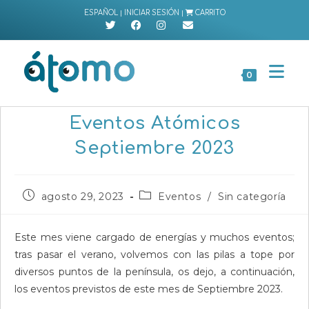
Ir
|
|
ESPAÑOL
INICIAR SESIÓN
CARRITO
al
contenido
0
Eventos Atómicos
Septiembre 2023
Publicación
Categoría
agosto 29, 2023
Eventos
/
Sin categoría
de
de
la
la
entrada:
entrada:
Este mes viene cargado de energías y muchos eventos;
tras pasar el verano, volvemos con las pilas a tope por
diversos puntos de la península, os dejo, a continuación,
los eventos previstos de este mes de Septiembre 2023.