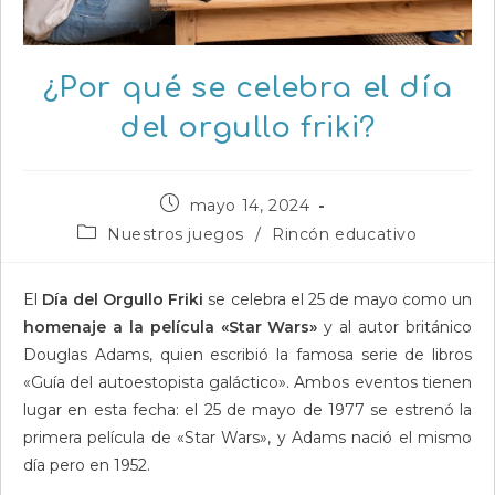
¿Por qué se celebra el día
del orgullo friki?
Publicación
mayo 14, 2024
de
Categoría
Nuestros juegos
/
Rincón educativo
la
de
entrada:
la
entrada:
El
Día del Orgullo Friki
se celebra el 25 de mayo como un
homenaje a la película «Star Wars»
y al autor británico
Douglas Adams, quien escribió la famosa serie de libros
«Guía del autoestopista galáctico». Ambos eventos tienen
lugar en esta fecha: el 25 de mayo de 1977 se estrenó la
primera película de «Star Wars», y Adams nació el mismo
día pero en 1952.