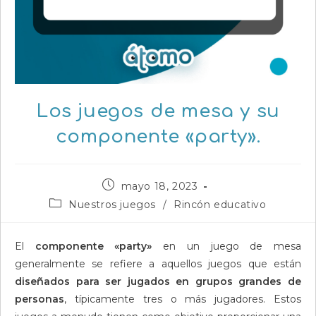
Los juegos de mesa y su
componente «party».
Publicación
mayo 18, 2023
de
Categoría
Nuestros juegos
/
Rincón educativo
la
de
entrada:
la
entrada:
El
componente «party»
en un juego de mesa
generalmente se refiere a aquellos juegos que están
diseñados para ser jugados en grupos grandes de
personas
, típicamente tres o más jugadores. Estos