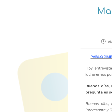
Mag
Publi
di
de
la
entra
PABLO JIM
Hoy entrevist
lucharemos por
Buenos días, 
pregunta es s
Buenos días,
interesante y 