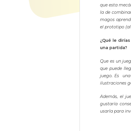
que esta mecán
la de combinar
magos aprendi
el prototipo (a
¿Qué le diría
una partida?
Que es un jueg
que puede lleg
juego. Es una 
ilustraciones 
Además, el ju
gustaría cons
usarla para inv