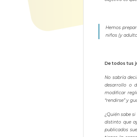
Hemos preparad
niños (y adult
De todos tus j
No sabría dec
desarrollo o 
modificar regl
“rendirse” y gu
¿Quién sabe si
distinto que 
publicados sue