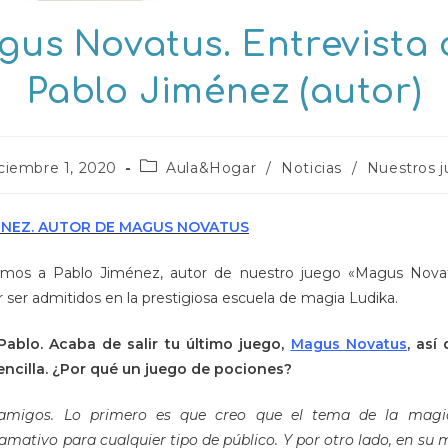
us Novatus. Entrevista
Pablo Jiménez (autor)
cación
Categoría
ciembre 1, 2020
Aula&Hogar
/
Noticias
/
Nuestros 
de
la
da:
entrada:
ÉNEZ. AUTOR DE MAGUS NOVATUS
amos a Pablo Jiménez, autor de nuestro juego «Magus Nova
 ser admitidos en la prestigiosa escuela de magia Ludika.
Pablo. Acaba de salir tu último juego,
Magus Novatus
, así
encilla. ¿Por qué un juego de pociones?
 amigos. Lo primero es que creo que el tema de la magi
llamativo para cualquier tipo de público. Y por otro lado, en s