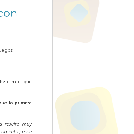
 con
juegos
tus» en el que
 que la primera
a resulta muy
u momento pensé