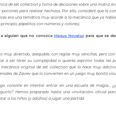
ica de set collection y toma de decisiones sobre una matriz er
 pociones para realizar hechizos. Por ello, consideré que la co
ces era una temática muy acorde a la mecánica que ya había 
l principio, papelitos con números y colores).
s a alguien que no conozca
Magus Novatus
para que se dec
o muy divertido, asequible, con reglas muy sencillas, pero con
ar a ser tener su complejidad si quieres exprimir todas las po
mecánica original de set collection que lo hace muy adictiv
geniales de Zaviev que lo convierten en un juego muy bonito vis
ego consiste en intentar entrar en una escuela de magia… ¿y
eguirlo? Hemos preparado hasta una «invitación» oficial para
itar a los niños (y adultos) a jugar una partida