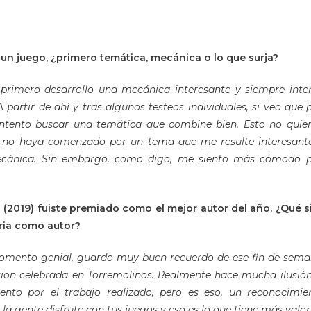
un juego, ¿primero temática, mecánica o lo que surja?
rimero desarrollo una mecánica interesante y siempre inte
 A partir de ahí y tras algunos testeos individuales, si veo que
 intento buscar una temática que combine bien. Esto no quier
 no haya comenzado por un tema que me resulte interesant
cánica. Sin embargo, como digo, me siento más cómodo p
(2019) fuiste premiado como el mejor autor del año. ¿Qué si
oria como autor?
omento genial, guardo muy buen recuerdo de ese fin de sema
on celebrada en Torremolinos. Realmente hace mucha ilusión 
ento por el trabajo realizado, pero es eso, un reconocimient
 la gente disfrute con tus juegos y eso es lo que tiene más valor