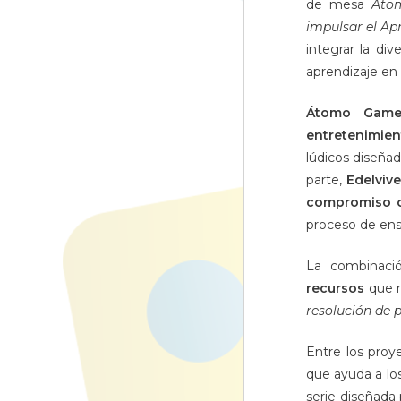
de mesa
Átom
impulsar el Ap
integrar la di
aprendizaje en 
Átomo Game
entretenimien
lúdicos diseña
parte,
Edelviv
compromiso c
proceso de en
La combinaci
recursos
que n
resolución de 
Entre los proy
que ayuda a lo
serie diseñada 