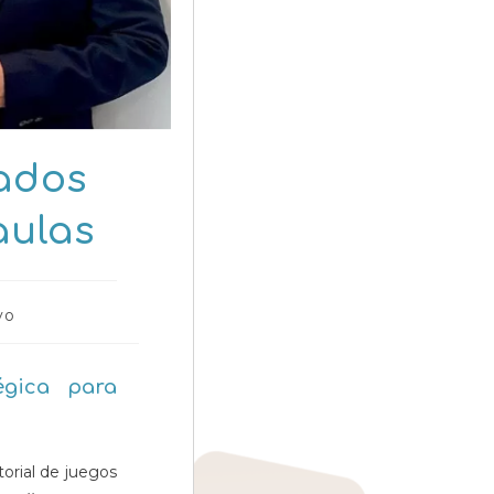
iados
aulas
vo
égica para
itorial de juegos