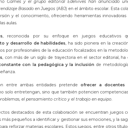
o Games y el grupo editorial Edelvives han anunciado un
rendizaje Basado en Juegos
(ABJ) en el ámbito escolar. Esta col
versión y el conocimiento, ofreciendo herramientas innovadoras q
las aulas.
s
, reconocida por su enfoque en juegos educativos
to y desarrollo de habilidades
, ha sido pionera en la creaci
dos por profesionales de la educación focalizados en la metodolo
es
, con más de un siglo de trayectoria en el sector editorial, h
onstante con la pedagógica y la inclusión
de metodologías
señanza.
ón entre ambas entidades pretende
ofrecer a docentes 
o solo entretengan, sino que también potencien competencia
problemas, el pensamiento crítico y el trabajo en equipo
.
ectos destacados de esta colaboración se encuentran juegos 
s más pequeños a identificar y gestionar sus emociones, y la sag
para reforzar materias escolares. Estos juegos,
entre otros título