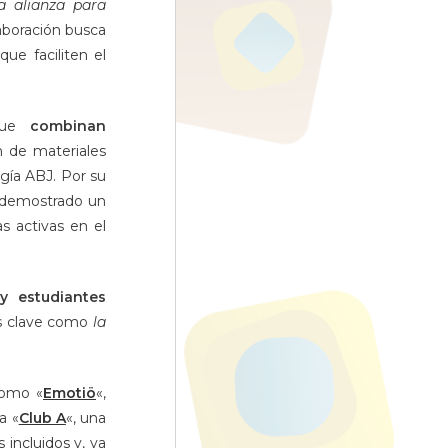
a alianza para
aboración busca
ue faciliten el
 que
combinan
ón de materiales
gía ABJ. Por su
a demostrado un
 activas en el
y estudiantes
s clave como
la
como «
Emotiö
«,
a «
Club A
«, una
s incluidos
y, ya