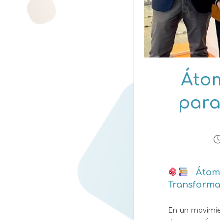
Átom
para
P
d
la
e
Átomo
Transforma
En un movimi