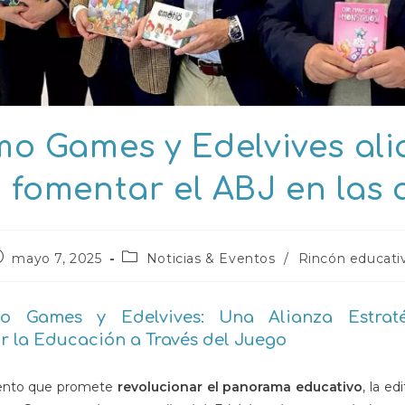
o Games y Edelvives al
 fomentar el ABJ en las 
ublicación
Categoría
mayo 7, 2025
Noticias & Eventos
/
Rincón educati
e
de
la
ntrada:
entrada:
 Games y Edelvives: Una Alianza Estrat
r la Educación a Través del Juego
ento que promete
revolucionar el panorama educativo
, la ed