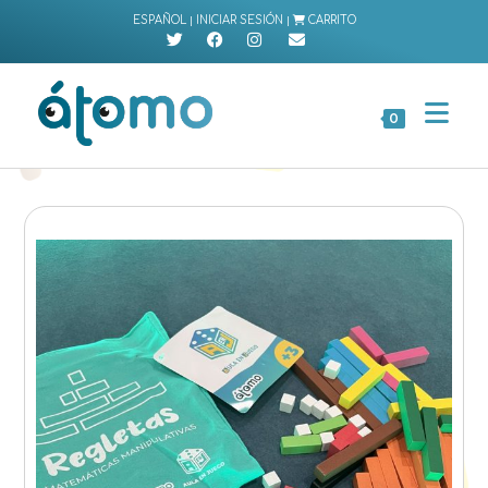
Ir
|
|
ESPAÑOL
INICIAR SESIÓN
CARRITO
al
contenido
0