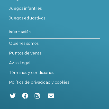
Juegos infantiles
Juegos educativos
Información
Quiénes somos
Puntos de venta
Aviso Legal
Términos y condiciones
Política de privacidad y cookies
Se
Se
Se
abre
abre
abre
en
en
en