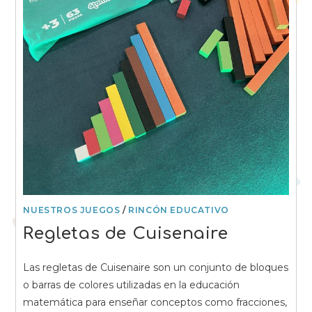
NUESTROS JUEGOS
/
RINCÓN EDUCATIVO
Regletas de Cuisenaire
Las regletas de Cuisenaire son un conjunto de bloques
o barras de colores utilizadas en la educación
matemática para enseñar conceptos como fracciones,