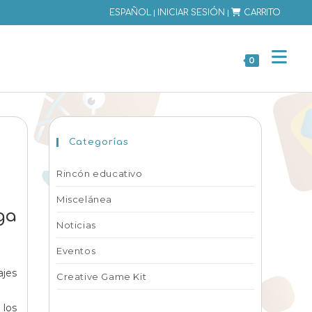
|
|
ESPAÑOL
INICIAR SESIÓN
CARRITO
0
Categorías
Rincón educativo
Miscelánea
ga
Noticias
Eventos
ajes
Creative Game Kit
o
 los