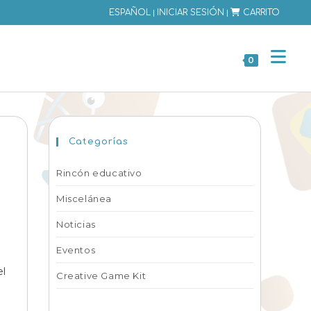
|
|
ESPAÑOL
INICIAR SESIÓN
CARRITO
0
Categorías
Rincón educativo
Miscelánea
Noticias
Eventos
el
Creative Game Kit