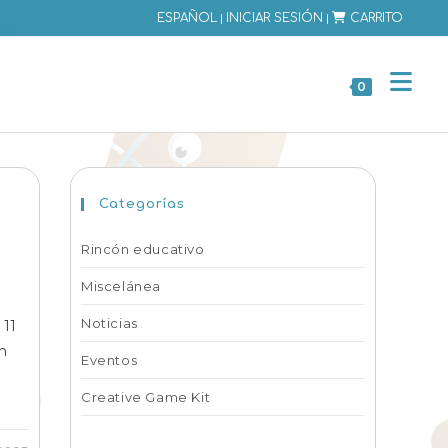
|
|
ESPAÑOL
INICIAR SESIÓN
CARRITO
0
Categorías
Rincón educativo
Miscelánea
Noticias
 11
n
Eventos
Creative Game Kit