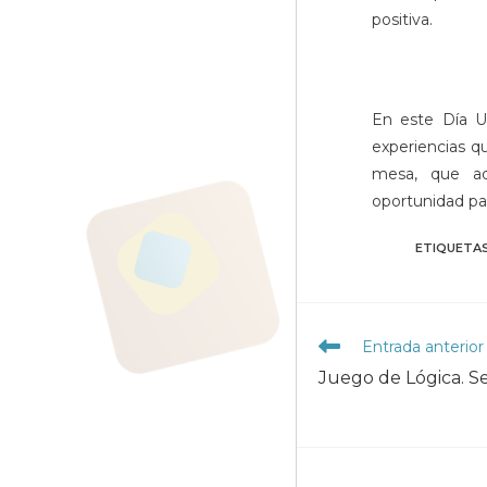
positiva.
En este Día Un
experiencias q
mesa, que ade
oportunidad pa
ETIQUETA
Leer
Entrada anterior
más
Juego de Lógica. 
artículos