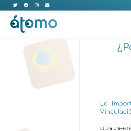
Ir
al
contenido
¿P
La Impor
Vinculaci
El Día Universa