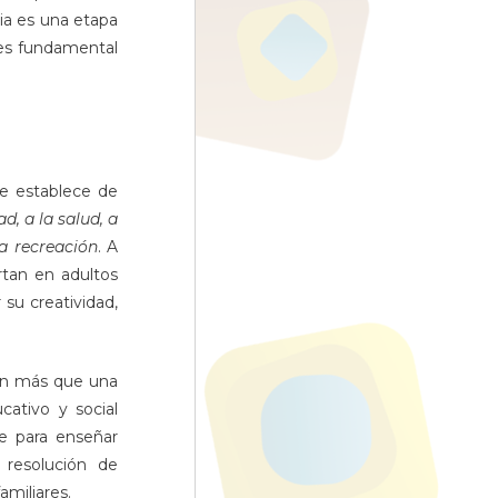
ia es una etapa
s es fundamental
ue establece de
d, a la salud, a
la recreación
. A
rtan en adultos
su creatividad,
on más que una
ativo y social
ve para enseñar
 resolución de
amiliares.