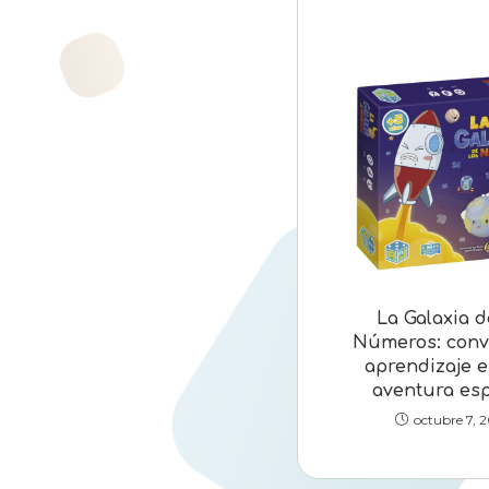
La Galaxia d
Números: convi
aprendizaje 
aventura esp
octubre 7, 