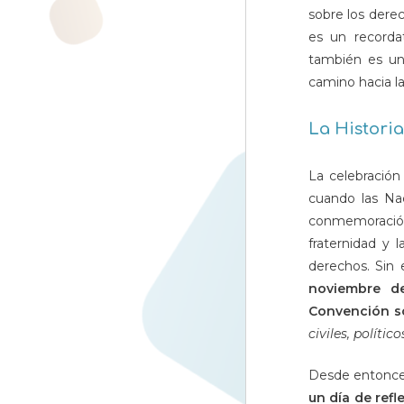
sobre los dere
es un recorda
también es un
camino hacia l
La Historia
La celebración
cuando las Na
conmemoración
fraternidad y
derechos. Sin 
noviembre d
Convención so
civiles, políti
Desde entonces
un día de refl