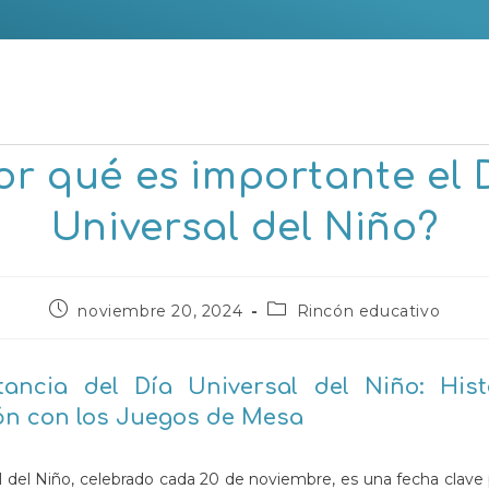
or qué es importante el 
Universal del Niño?
Publicación
Categoría
noviembre 20, 2024
Rincón educativo
de
de
la
la
entrada:
entrada:
tancia del Día Universal del Niño: Hist
ón con los Juegos de Mesa
l del Niño, celebrado cada 20 de noviembre, es una fecha clave 