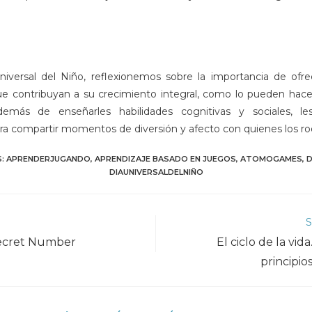
iversal del Niño, reflexionemos sobre la importancia de ofre
ue contribuyan a su crecimiento integral, como lo pueden hace
más de enseñarles habilidades cognitivas y sociales, l
ra compartir momentos de diversión y afecto con quienes los ro
S
:
APRENDERJUGANDO
,
APRENDIZAJE BASADO EN JUEGOS
,
ATOMOGAMES
,
D
DIAUNIVERSALDELNIÑO
S
Secret Number
El ciclo de la vid
principios