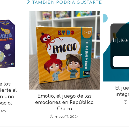
TAMBIÉN PODRÍA GUSTARTE
e los
El ju
erte el
integ
Emotiö, el juego de las
en una
emociones en República
acial
Checa
2025
mayo 17, 2024