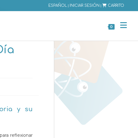
|
|
ESPAÑOL
INICIAR SESIÓN
CARRITO
0
Día
oria y su
para reflexionar