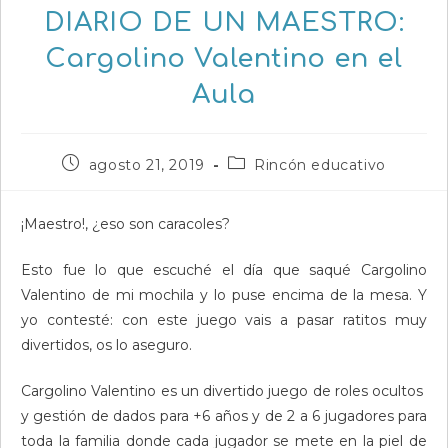
DIARIO DE UN MAESTRO:
Cargolino Valentino en el
Aula
Publicación
Categoría
agosto 21, 2019
Rincón educativo
de
de
la
la
entrada:
entrada:
¡Maestro!, ¿eso son caracoles?
Esto fue lo que escuché el día que saqué Cargolino
Valentino de mi mochila y lo puse encima de la mesa. Y
yo contesté: con este juego vais a pasar ratitos muy
divertidos, os lo aseguro.
Cargolino Valentino es un divertido juego de roles ocultos
y gestión de dados para +6 años y de 2 a 6 jugadores para
toda la familia donde cada jugador se mete en la piel de