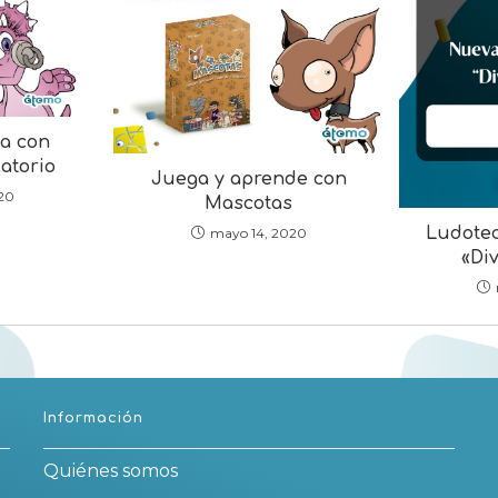
a con
atorio
Juega y aprende con
020
Mascotas
Ludote
mayo 14, 2020
«Di
Información
Quiénes somos