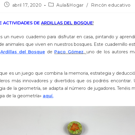
Publicación
Categoría
abril 17, 2020
Aula&Hogar
/
Rincón educativo
de
de
la
la
entrada:
entrada:
 ACTIVIDADES DE
ARDILLAS DEL BOSQUE
!
 un nuevo cuaderno para disfrutar en casa, pintando y aprend
s de animales que viven en nuestros bosques. Este cuadernillo es
Ardillas del Bosque
de
Paco Gómez
,
uno de los autores má
osque es un juego que combina la memoria, estrategia y deducci
leros más innovadores y divertidos que os podréis encontrar. 
agia de la geometría, se adapta al número de jugadores. Tenéis 
ia de la geometría»
aquí.