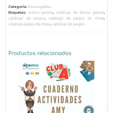
Átomo
Categoría:
Descargables
Games
Etiquetas:
atomo games
,
catálogo de átomo games
,
2023
catálogo de juegos
,
catalogo de juegos de mesa
,
cantidad
cátalogo juegos de mesa
,
catologo de juegos
Productos relacionados