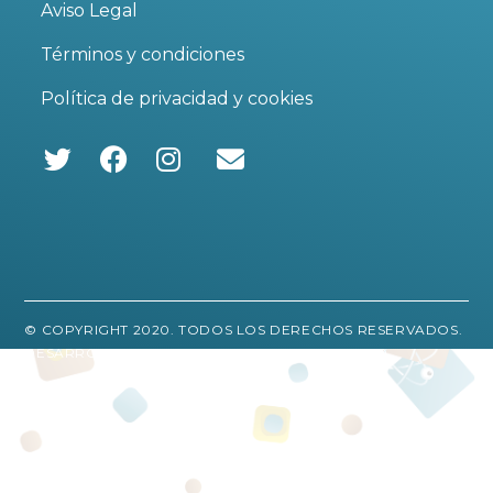
Aviso Legal
Términos y condiciones
Política de privacidad y cookies
Se
Se
Se
abre
abre
abre
en
en
en
una
una
una
nueva
nueva
nueva
pestaña
pestaña
pestaña
© COPYRIGHT 2020. TODOS LOS DERECHOS RESERVADOS.
DESARROLLADO POR:
TALLER EMPRESARIAL 2.0