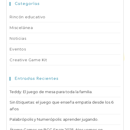
Categorías
Rincón educativo
Miscelánea
Noticias
Eventos
Creative Game Kit
Entradas Recientes
Teddy: El juego de mesa para toda la familia.
Sin Etiquetas: el juego que enseña empatía desde los 6
años
Palabrópolis y Numerópolis: aprender jugando.
Átomo Games en BGC Spain 2025: ¡Nos vemos en