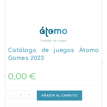
Catálogo de juegos Átomo
Games 2023
0,00
€
Catálogo
-
+
AÑADIR AL CARRITO
de
juegos