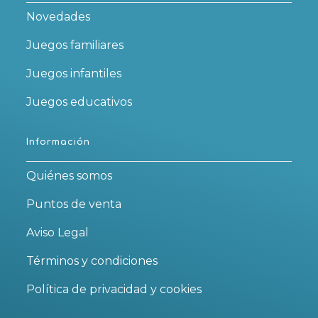
Novedades
Juegos familiares
Juegos infantiles
Juegos educativos
Información
Quiénes somos
Puntos de venta
Aviso Legal
Términos y condiciones
Política de privacidad y cookies
Se
Se
Se