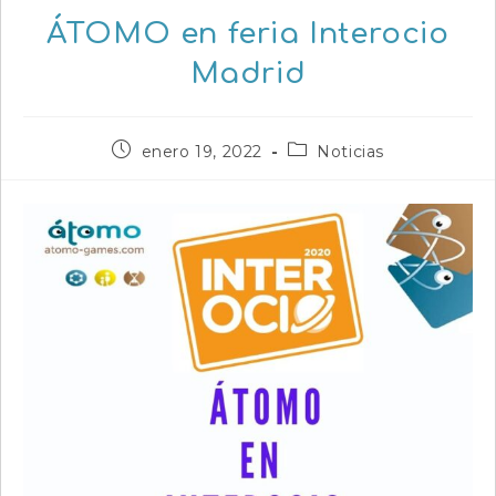
ÁTOMO en feria Interocio
Madrid
Publicación
Categoría
enero 19, 2022
Noticias
de
de
la
la
entrada:
entrada: