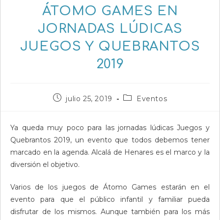
ÁTOMO GAMES EN
JORNADAS LÚDICAS
JUEGOS Y QUEBRANTOS
2019
Publicación
Categoría
julio 25, 2019
Eventos
de
de
la
la
entrada:
entrada:
Ya queda muy poco para las jornadas lúdicas Juegos y
Quebrantos 2019, un evento que todos debemos tener
marcado en la agenda. Alcalá de Henares es el marco y la
diversión el objetivo.
Varios de los juegos de Átomo Games estarán en el
evento para que el público infantil y familiar pueda
disfrutar de los mismos. Aunque también para los más