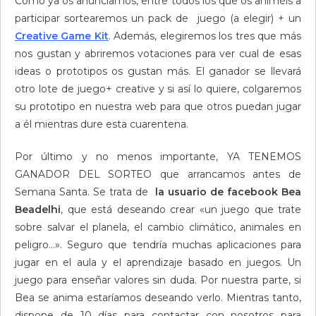
Como ya os anunciamos, entre todos los que os animéis a
participar sortearemos un pack de juego (a elegir) + un
Creative Game Kit
. Además, elegiremos los tres que más
nos gustan y abriremos votaciones para ver cual de esas
ideas o prototipos os gustan más. El ganador se llevará
otro lote de juego+ creative y si así lo quiere, colgaremos
su prototipo en nuestra web para que otros puedan jugar
a él mientras dure esta cuarentena.
Por último y no menos importante, YA TENEMOS
GANADOR DEL SORTEO que arrancamos antes de
Semana Santa. Se trata de
la usuario de facebook Bea
Beadelhi
, que está deseando crear «un juego que trate
sobre salvar el planela, el cambio climático, animales en
peligro…». Seguro que tendría muchas aplicaciones para
jugar en el aula y el aprendizaje basado en juegos. Un
juego para enseñar valores sin duda. Por nuestra parte, si
Bea se anima estaríamos deseando verlo. Mientras tanto,
dispone de 10 días para contactar con nosotros para