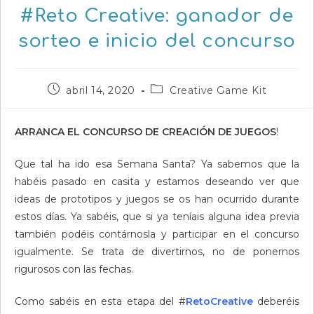
#Reto Creative: ganador de
sorteo e inicio del concurso
Publicación
Categoría
abril 14, 2020
Creative Game Kit
de
de
la
la
entrada:
entrada:
ARRANCA EL CONCURSO DE CREACIÓN DE JUEGOS
!
Que tal ha ido esa Semana Santa? Ya sabemos que la
habéis pasado en casita y estamos deseando ver que
ideas de prototipos y juegos se os han ocurrido durante
estos días. Ya sabéis, que si ya teníais alguna idea previa
también podéis contárnosla y participar en el concurso
igualmente. Se trata de divertirnos, no de ponernos
rigurosos con las fechas.
Como sabéis en esta etapa del #
RetoCreati
v
e
deberéis