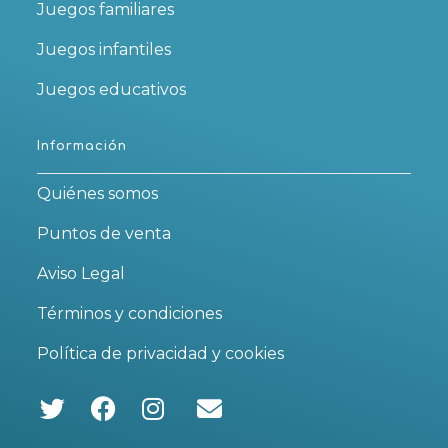
Juegos familiares
Juegos infantiles
Juegos educativos
Información
Quiénes somos
Puntos de venta
Aviso Legal
Términos y condiciones
Política de privacidad y cookies
Se
Se
Se
abre
abre
abre
en
en
en