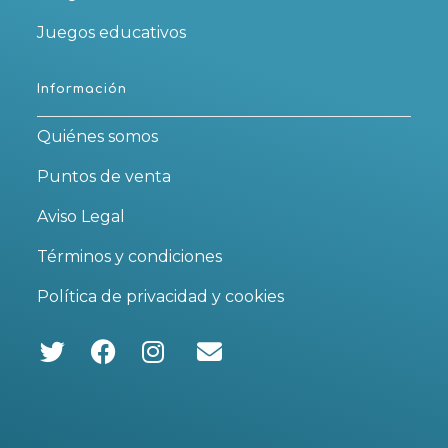
Juegos educativos
Información
Quiénes somos
Puntos de venta
Aviso Legal
Términos y condiciones
Política de privacidad y cookies
Se
Se
Se
abre
abre
abre
en
en
en
una
una
una
nueva
nueva
nueva