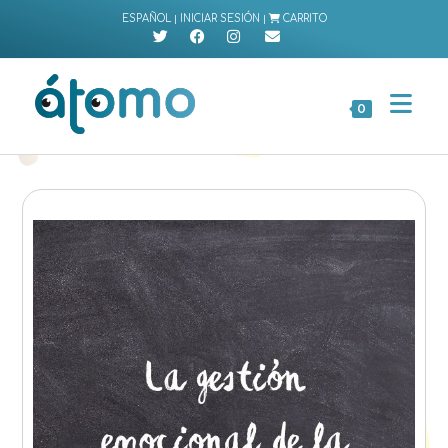
Ir
|
|
ESPAÑOL
INICIAR SESIÓN
CARRITO
al
contenido
0