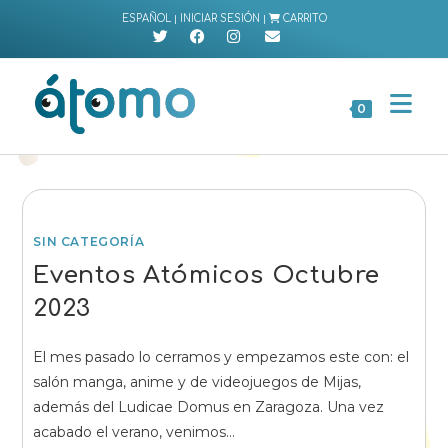
Ir
|
|
ESPAÑOL
INICIAR SESIÓN
CARRITO
al
contenido
0
SIN CATEGORÍA
Eventos Atómicos Octubre
2023
El mes pasado lo cerramos y empezamos este con: el
salón manga, anime y de videojuegos de Mijas,
además del Ludicae Domus en Zaragoza. Una vez
acabado el verano, venimos…