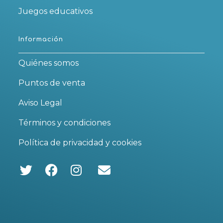
Juegos educativos
Información
Quiénes somos
Puntos de venta
Aviso Legal
Términos y condiciones
Política de privacidad y cookies
Se
Se
Se
abre
abre
abre
en
en
en
una
una
una
nueva
nueva
nueva