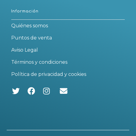
Información
Quiénes somos
Puntos de venta
Aviso Legal
Términos y condiciones
Política de privacidad y cookies
Se
Se
Se
abre
abre
abre
en
en
en
una
una
una
nueva
nueva
nueva
pestaña
pestaña
pestaña