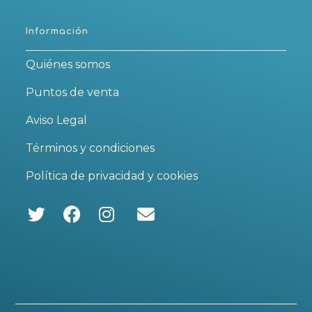
Información
Quiénes somos
Puntos de venta
Aviso Legal
Términos y condiciones
Política de privacidad y cookies
Se
Se
Se
abre
abre
abre
en
en
en
una
una
una
nueva
nueva
nueva
pestaña
pestaña
pestaña