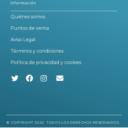
Información
Quiénes somos
Puntos de venta
Aviso Legal
Términos y condiciones
Política de privacidad y cookies
Se
Se
Se
abre
abre
abre
en
en
en
una
una
una
nueva
nueva
nueva
pestaña
pestaña
pestaña
© COPYRIGHT 2020. TODOS LOS DERECHOS RESERVADOS.