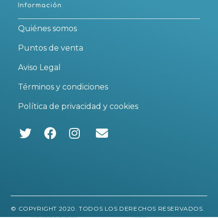
Información
Quiénes somos
Puntos de venta
Aviso Legal
Términos y condiciones
Política de privacidad y cookies
Se
Se
Se
abre
abre
abre
en
en
en
una
una
una
nueva
nueva
nueva
pestaña
pestaña
pestaña
© COPYRIGHT 2020. TODOS LOS DERECHOS RESERVADOS.